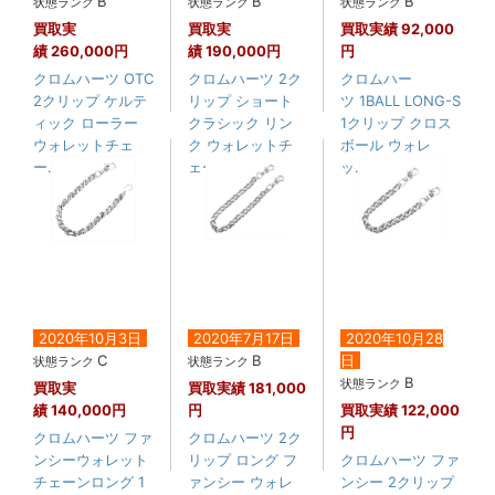
B
B
B
状態ランク
状態ランク
状態ランク
買取実
買取実
買取実績
92,000
績
260,000円
績
190,000円
円
クロムハーツ OTC
クロムハーツ 2ク
クロムハー
2クリップ ケルテ
リップ ショート
ツ 1BALL LONG-S
ィック ローラー
クラシック リン
1クリップ クロス
ウォレットチェ
ク ウォレットチ
ボール ウォレ
ー....
ェーン....
ッ....
2020年10月3日
2020年7月17日
2020年10月28
C
B
日
状態ランク
状態ランク
B
状態ランク
買取実
買取実績
181,000
績
140,000円
円
買取実績
122,000
円
クロムハーツ ファ
クロムハーツ 2ク
ンシーウォレット
リップ ロング フ
クロムハーツ ファ
チェーンロング 1
ァンシー ウォレ
ンシー 2クリップ