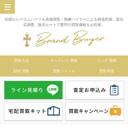
全国からクロムハーツを高価買取！熟練バイヤーによる相場把握、競合
店調査、販売ルートで驚愕の買取価格をお約束。
買取方法
ネックレス 買取
リング 買取
財布 買取
買取ジャンル
買取実績