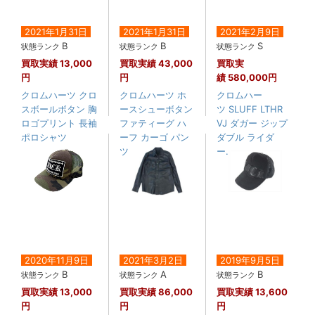
2021年1月31日
2021年1月31日
2021年2月9日
B
B
S
状態ランク
状態ランク
状態ランク
買取実績
13,000
買取実績
43,000
買取実
円
円
績
580,000円
クロムハーツ クロ
クロムハーツ ホ
クロムハー
スボールボタン 胸
ースシューボタン
ツ SLUFF LTHR
ロゴプリント 長袖
ファティーグ ハ
VJ ダガー ジップ
ポロシャツ
ーフ カーゴ パン
ダブル ライダ
ツ
ー....
2020年11月9日
2021年3月2日
2019年9月5日
B
A
B
状態ランク
状態ランク
状態ランク
買取実績
13,000
買取実績
86,000
買取実績
13,600
円
円
円