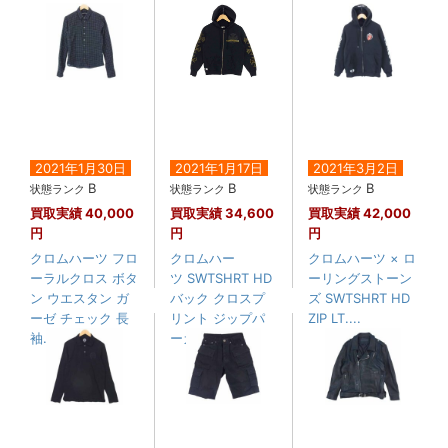
2021年1月30日
2021年1月17日
2021年3月2日
B
B
B
状態ランク
状態ランク
状態ランク
買取実績
40,000
買取実績
34,600
買取実績
42,000
円
円
円
クロムハーツ フロ
クロムハー
クロムハーツ × ロ
ーラルクロス ボタ
ツ SWTSHRT HD
ーリングストーン
ン ウエスタン ガ
バック クロスプ
ズ SWTSHRT HD
ーゼ チェック 長
リント ジップパ
ZIP LT....
袖....
ーカー