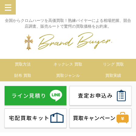
全国からクロムハーツを高価買取！熟練バイヤーによる相場把握、競合
店調査、販売ルートで驚愕の買取価格をお約束。
買取方法
ネックレス 買取
リング 買取
財布 買取
買取ジャンル
買取実績