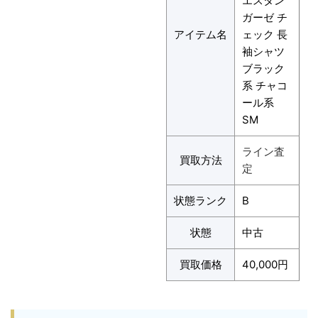
エスタン
ガーゼ チ
アイテム名
ェック 長
袖シャツ
ブラック
系 チャコ
ール系
SM
ライン査
買取方法
定
状態ランク
B
状態
中古
買取価格
40,000円