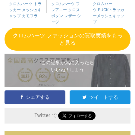
クロムハーツ トラ
クロムハーツ フ
クロムハー
ッカー メッシュキ
レアニー クロス
ツ FUCKトラッカ
ャップ カモフラ
ボタン レザー シ
ーメッシュキャッ
ャツ
プ
クロムハーツ ファッションの買取実績をもっ
と見る
この記事が気に入ったら
いいね ! しよう
シェアする
ツイートする
Twitter で