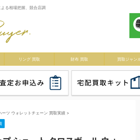
による相場把握、競合店調
リング 買取
財布 買取
買取ジャン
ハーツ ウォレットチェーン 買取実績
>
績