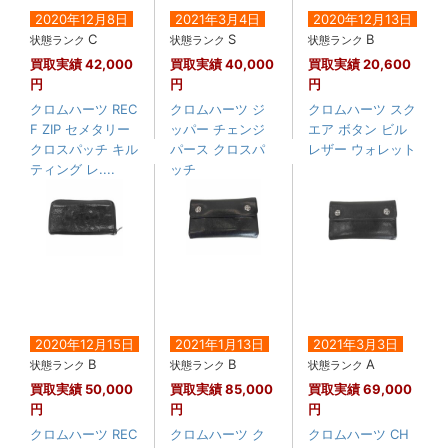
2020年12月8日
2021年3月4日
2020年12月13日
C
S
B
状態ランク
状態ランク
状態ランク
買取実績
42,000
買取実績
40,000
買取実績
20,600
円
円
円
クロムハーツ REC
クロムハーツ ジ
クロムハーツ スク
F ZIP セメタリー
ッパー チェンジ
エア ボタン ビル
クロスパッチ キル
パース クロスパ
レザー ウォレット
ティング レ....
ッチ
2020年12月15日
2021年1月13日
2021年3月3日
B
B
A
状態ランク
状態ランク
状態ランク
買取実績
50,000
買取実績
85,000
買取実績
69,000
円
円
円
クロムハーツ REC
クロムハーツ ク
クロムハーツ CH