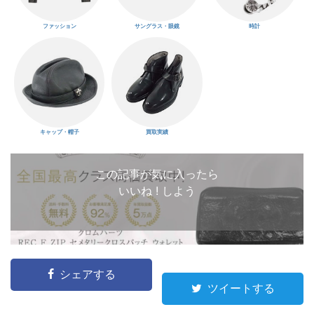
ファッション
サングラス・眼鏡
時計
キャップ・帽子
買取実績
この記事が気に入ったら
いいね ! しよう
シェアする
ツイートする