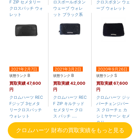
F ZIP セメタリー
ロスボールボタン
クロスボタン ウェ
クロスパッチ ウォ
ウェーブ ウォレ
ーブ ウォレット
レット
ット ブラック系
2021年2月7日
2021年3月2日
2020年9月26日
B
B
S
状態ランク
状態ランク
状態ランク
買取実績
47,600
買取実績
42,000
買取実績
67,600
円
円
円
クロムハーツ REC
クロムハーツ REC
クロムハーツ ジッ
Fジップ 3セメタ
F ZIP キルテッド
パーチェンジパー
リークロスパッチ
セメタリー クロ
ス クローチェ カ
ウォレット
ス パッチ ....
シミヤヤーン セメ
タリ....
クロムハーツ 財布の買取実績をもっと見る