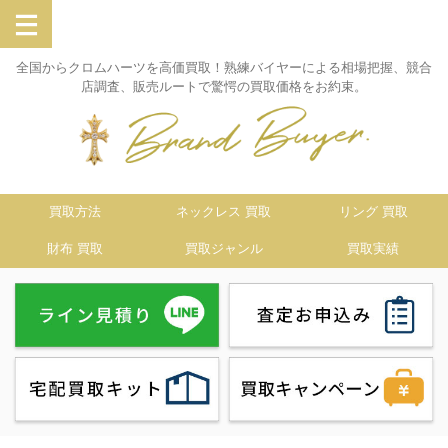
全国からクロムハーツを高価買取！熟練バイヤーによる相場把握、競合
店調査、販売ルートで驚愕の買取価格をお約束。
買取方法
ネックレス 買取
リング 買取
財布 買取
買取ジャンル
買取実績