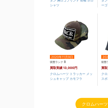
タン 胸ロゴプリント 長袖 ポロ
タン
シャツ
ーゴ
2020年11月9日
20
B
状態ランク
状態
買取実績
13,000円
買取
クロムハーツ トラッカー メッ
クロ
シュキャップ カモフラ
スボ
クロムハーツ