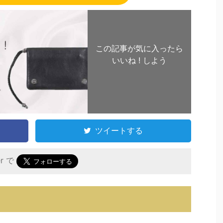
この記事が気に入ったら
いいね ! しよう
ツイートする
er で