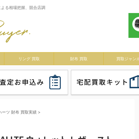
による相場把握、競合店調
リング 買取
財布 買取
買取ジャン
ハーツ 財布 買取実績
>