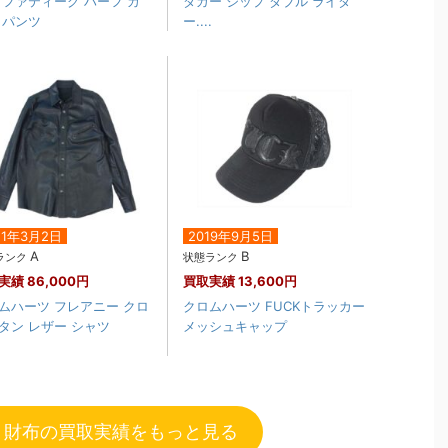
 ファティーグ ハーフ カ
ダガー ジップ ダブル ライダ
 パンツ
ー....
21年3月2日
2019年9月5日
A
B
ランク
状態ランク
実績
86,000円
買取実績
13,600円
ムハーツ フレアニー クロ
クロムハーツ FUCKトラッカー
タン レザー シャツ
メッシュキャップ
 財布の買取実績をもっと見る