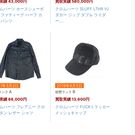
実績
43,000円
買取実績
580,000円
ムハーツ ホースシューボ
クロムハーツ SLUFF LTHR VJ
 ファティーグ ハーフ カ
ダガー ジップ ダブル ライダ
 パンツ
ー....
21年3月2日
2019年9月5日
A
B
ランク
状態ランク
実績
86,000円
買取実績
13,600円
ムハーツ フレアニー クロ
クロムハーツ FUCKトラッカー
タン レザー シャツ
メッシュキャップ