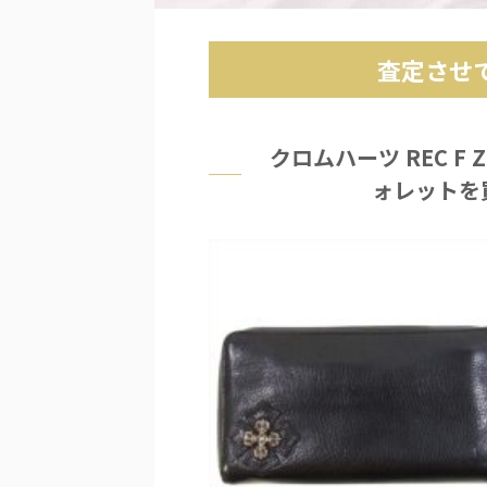
査定させ
クロムハーツ REC F 
ォレットを