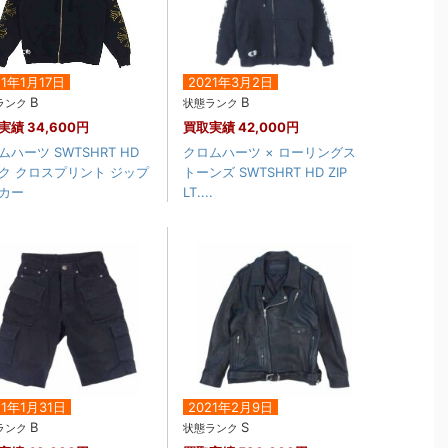
21年1月17日
2021年3月2日
B
B
ランク
状態ランク
実績
34,600円
買取実績
42,000円
ムハーツ SWTSHRT HD
クロムハーツ × ローリングス
ク クロスプリント ジップ
トーンズ SWTSHRT HD ZIP
カー
LT....
21年1月31日
2021年2月9日
B
S
ランク
状態ランク