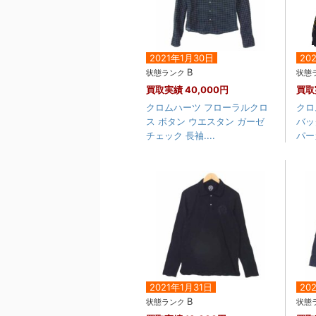
2021年1月30日
20
B
状態ランク
状態
買取実績
40,000円
買取
クロムハーツ フローラルクロ
クロ
ス ボタン ウエスタン ガーゼ
バッ
チェック 長袖....
パー
2021年1月31日
20
B
状態ランク
状態