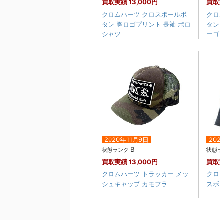
買取実績
13,000円
買取
クロムハーツ クロスボールボ
クロ
タン 胸ロゴプリント 長袖 ポロ
タン
シャツ
ーゴ
2020年11月9日
20
B
状態ランク
状態
買取実績
13,000円
買取
クロムハーツ トラッカー メッ
クロ
シュキャップ カモフラ
スボ