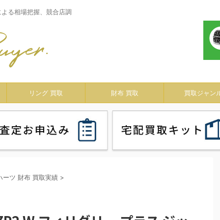
による相場把握、競合店調
リング 買取
財布 買取
買取ジャン
ハーツ 財布 買取実績
>