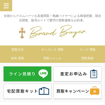
全国からクロムハーツを高価買取！熟練バイヤーによる相場把握、競合
店調査、販売ルートで驚愕の買取価格をお約束。
買取方法
ネックレス 買取
リング 買取
財布 買取
買取ジャンル
買取実績