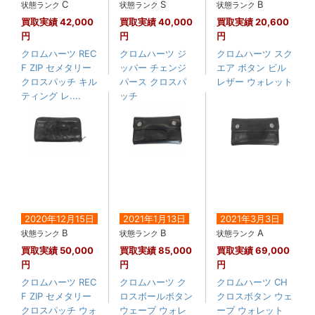
C
S
B
状態ランク
状態ランク
状態ランク
買取実績
42,000
買取実績
40,000
買取実績
20,600
円
円
円
クロムハーツ REC
クロムハーツ ジ
クロムハーツ スク
F ZIP セメタリー
ッパー チェンジ
エア ボタン ビル
クロスパッチ キル
パース クロスパ
レザー ウォレット
ティング レ....
ッチ
2020年12月15日
2021年1月13日
2021年3月3日
B
B
A
状態ランク
状態ランク
状態ランク
買取実績
50,000
買取実績
85,000
買取実績
69,000
円
円
円
クロムハーツ REC
クロムハーツ ク
クロムハーツ CH
F ZIP セメタリー
ロスボールボタン
クロスボタン ウェ
クロスパッチ ウォ
ウェーブ ウォレ
ーブ ウォレット