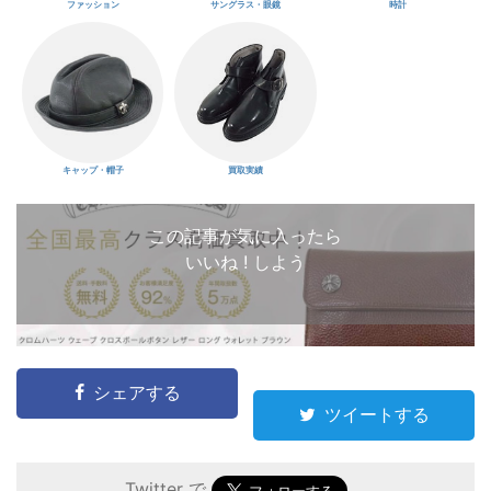
ファッション
サングラス・眼鏡
時計
キャップ・帽子
買取実績
この記事が気に入ったら
いいね ! しよう
シェアする
ツイートする
Twitter で