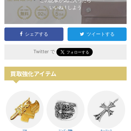
この記事が気に入ったら
いいね ! しよう
シェアする
ツイートする
Twitter で
買取強化アイテム
22K
リング・指輪
ネックレス