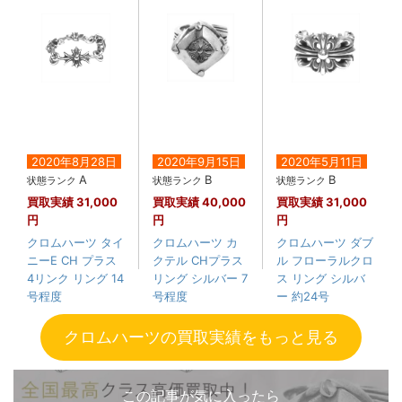
2020年8月28日
2020年9月15日
2020年5月11日
A
B
B
状態ランク
状態ランク
状態ランク
買取実績
31,000
買取実績
40,000
買取実績
31,000
円
円
円
クロムハーツ タイ
クロムハーツ カ
クロムハーツ ダブ
ニーE CH プラス
クテル CHプラス
ル フローラルクロ
4リンク リング 14
リング シルバー 7
ス リング シルバ
号程度
号程度
ー 約24号
クロムハーツの買取実績をもっと見る
この記事が気に入ったら