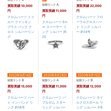
A
状態ランク
買取実績
10,000
買取実績
22,000
円
買取実績
11,000
円
円
クロムハーツ トゥ
クロムハーツ フロ
ルー ファッキン
クロムハーツ 6ｍ
ーラルクロスハー
プラス パンク ク
ｍ スペーサー リ
ト リング シルバ
ロス シルバーリン
ング シルバー 約
ー 約14号
グ....
20号
2020年9月14日
2020年9月28日
2020年9月15日
B
A
B
状態ランク
状態ランク
状態ランク
買取実績
15,000
買取実績
11,000
買取実績
12,000
円
円
円
クロムハーツ ハー
クロムハーツ バ
クロムハーツ ネイ
ト イン バンド リ
ブルガム スター
ルクロスボール リ
ング 約18号
リング シルバー
ング シルバー 5号