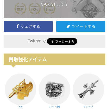
いいね ! しよう
シェアする
ツイートする
Twitter で
買取強化アイテム
22K
リング・指輪
ネックレス