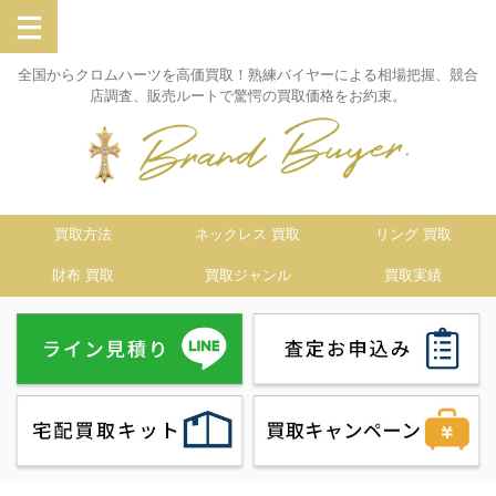
全国からクロムハーツを高価買取！熟練バイヤーによる相場把握、競合
店調査、販売ルートで驚愕の買取価格をお約束。
買取方法
ネックレス 買取
リング 買取
財布 買取
買取ジャンル
買取実績