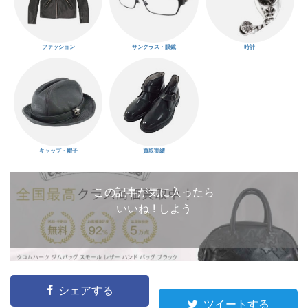
ファッション
サングラス・眼鏡
時計
キャップ・帽子
買取実績
この記事が気に入ったら
いいね ! しよう
シェアする
ツイートする