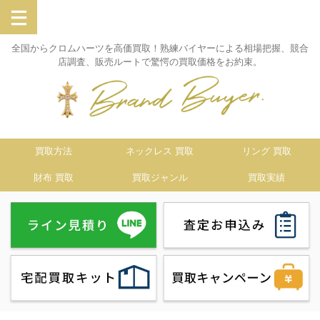
全国からクロムハーツを高価買取！熟練バイヤーによる相場把握、競合
店調査、販売ルートで驚愕の買取価格をお約束。
買取方法
ネックレス 買取
リング 買取
財布 買取
買取ジャンル
買取実績