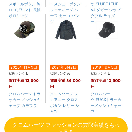
スボールボタン 胸
ースシューボタン
ツ SLUFF LTHR
ロゴプリント 長袖
ファティーグ ハ
VJ ダガー ジップ
ポロシャツ
ーフ カーゴ パン
ダブル ライダ
ツ
ー....
2020年11月9日
2021年3月2日
2019年9月5日
B
A
B
状態ランク
状態ランク
状態ランク
買取実績
13,000
買取実績
86,000
買取実績
13,600
円
円
円
クロムハーツ トラ
クロムハーツ フ
クロムハー
ッカー メッシュキ
レアニー クロス
ツ FUCKトラッカ
ャップ カモフラ
ボタン レザー シ
ーメッシュキャッ
ャツ
プ
クロムハーツ ファッションの買取実績をもっ
と見る