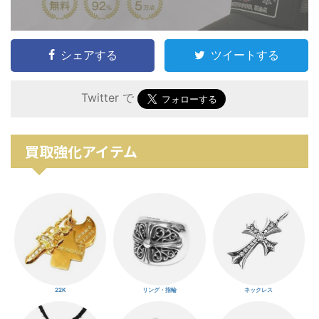
シェアする
ツイートする
Twitter で
買取強化アイテム
22K
リング・指輪
ネックレス