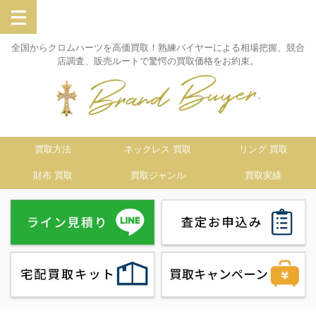
全国からクロムハーツを高価買取！熟練バイヤーによる相場把握、競合
店調査、販売ルートで驚愕の買取価格をお約束。
買取方法
ネックレス 買取
リング 買取
財布 買取
買取ジャンル
買取実績