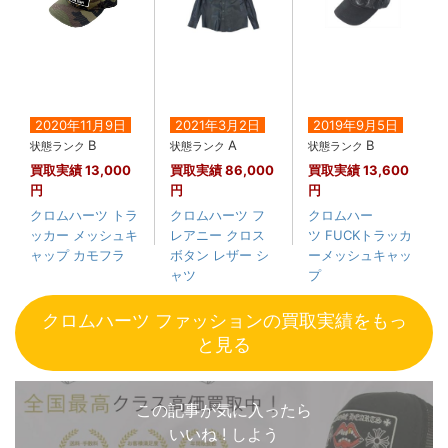
2020年11月9日
2021年3月2日
2019年9月5日
B
A
B
状態ランク
状態ランク
状態ランク
買取実績
13,000
買取実績
86,000
買取実績
13,600
円
円
円
クロムハーツ トラ
クロムハーツ フ
クロムハー
ッカー メッシュキ
レアニー クロス
ツ FUCKトラッカ
ャップ カモフラ
ボタン レザー シ
ーメッシュキャッ
ャツ
プ
クロムハーツ ファッションの買取実績をもっ
と見る
この記事が気に入ったら
いいね ! しよう