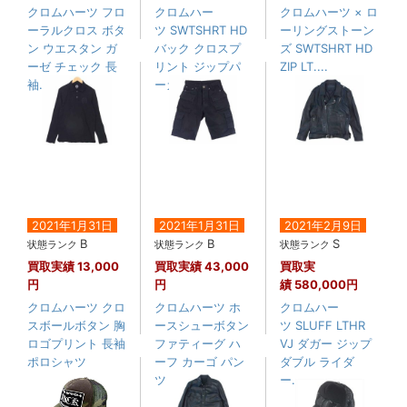
クロムハーツ フロ
クロムハー
クロムハーツ × ロ
ーラルクロス ボタ
ツ SWTSHRT HD
ーリングストーン
ン ウエスタン ガ
バック クロスプ
ズ SWTSHRT HD
ーゼ チェック 長
リント ジップパ
ZIP LT....
袖....
ーカー
2021年1月31日
2021年1月31日
2021年2月9日
B
B
S
状態ランク
状態ランク
状態ランク
買取実績
13,000
買取実績
43,000
買取実
円
円
績
580,000円
クロムハーツ クロ
クロムハーツ ホ
クロムハー
スボールボタン 胸
ースシューボタン
ツ SLUFF LTHR
ロゴプリント 長袖
ファティーグ ハ
VJ ダガー ジップ
ポロシャツ
ーフ カーゴ パン
ダブル ライダ
ツ
ー....