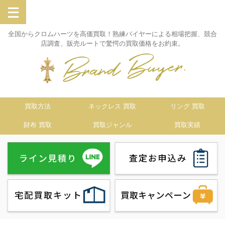
全国からクロムハーツを高価買取！熟練バイヤーによる相場把握、競合
店調査、販売ルートで驚愕の買取価格をお約束。
買取方法
ネックレス 買取
リング 買取
財布 買取
買取ジャンル
買取実績