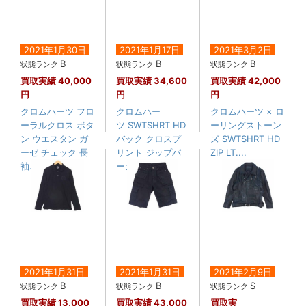
2021年1月30日
2021年1月17日
2021年3月2日
B
B
B
状態ランク
状態ランク
状態ランク
買取実績
40,000
買取実績
34,600
買取実績
42,000
円
円
円
クロムハーツ フロ
クロムハー
クロムハーツ × ロ
ーラルクロス ボタ
ツ SWTSHRT HD
ーリングストーン
ン ウエスタン ガ
バック クロスプ
ズ SWTSHRT HD
ーゼ チェック 長
リント ジップパ
ZIP LT....
袖....
ーカー
2021年1月31日
2021年1月31日
2021年2月9日
B
B
S
状態ランク
状態ランク
状態ランク
買取実績
13,000
買取実績
43,000
買取実