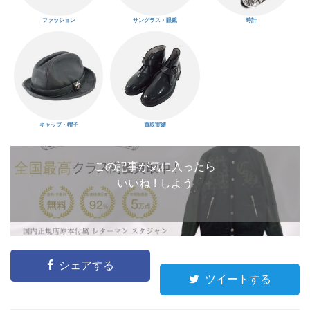
ファッション
サングラス・眼鏡
時計
キャップ・帽子
買取実績
この記事が気に入ったら
いいね ! しよう
シェアする
ツイートする