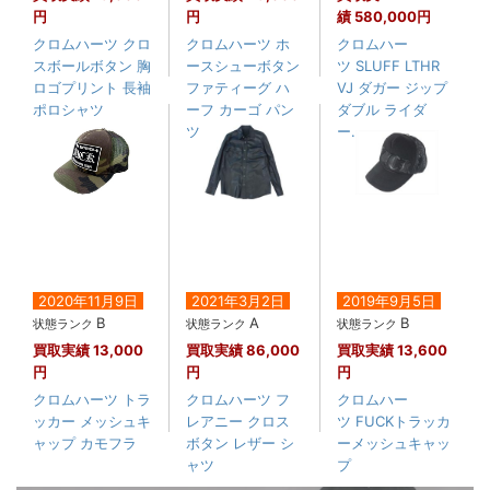
円
円
績
580,000円
クロムハーツ クロ
クロムハーツ ホ
クロムハー
スボールボタン 胸
ースシューボタン
ツ SLUFF LTHR
ロゴプリント 長袖
ファティーグ ハ
VJ ダガー ジップ
ポロシャツ
ーフ カーゴ パン
ダブル ライダ
ツ
ー....
2020年11月9日
2021年3月2日
2019年9月5日
B
A
B
状態ランク
状態ランク
状態ランク
買取実績
13,000
買取実績
86,000
買取実績
13,600
円
円
円
クロムハーツ トラ
クロムハーツ フ
クロムハー
ッカー メッシュキ
レアニー クロス
ツ FUCKトラッカ
ャップ カモフラ
ボタン レザー シ
ーメッシュキャッ
ャツ
プ