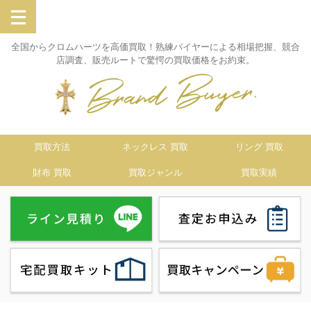
全国からクロムハーツを高価買取！熟練バイヤーによる相場把握、競合
店調査、販売ルートで驚愕の買取価格をお約束。
買取方法
ネックレス 買取
リング 買取
財布 買取
買取ジャンル
買取実績