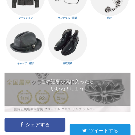
ファッション
サングラス・眼鏡
時計
キャップ・帽子
買取実績
この記事が気に入ったら
いいね ! しよう
シェアする
ツイートする