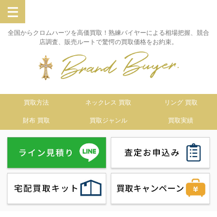
全国からクロムハーツを高価買取！熟練バイヤーによる相場把握、競合
店調査、販売ルートで驚愕の買取価格をお約束。
買取方法
ネックレス 買取
リング 買取
財布 買取
買取ジャンル
買取実績