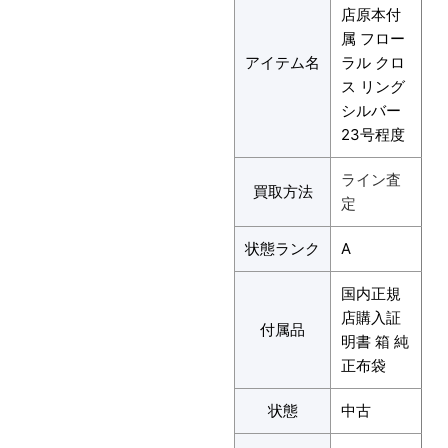
店原本付
属 フロー
アイテム名
ラル クロ
ス リング
シルバー
23号程度
ライン査
買取方法
定
状態ランク
A
国内正規
店購入証
付属品
明書 箱 純
正布袋
状態
中古