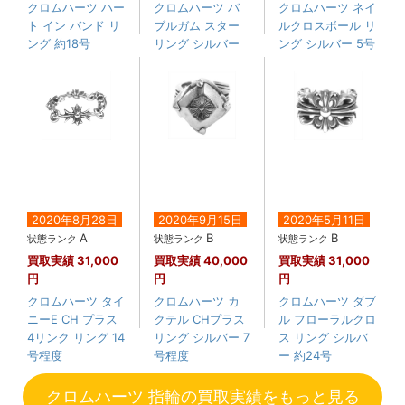
クロムハーツ ハー
クロムハーツ バ
クロムハーツ ネイ
ト イン バンド リ
ブルガム スター
ルクロスボール リ
ング 約18号
リング シルバー
ング シルバー 5号
2020年8月28日
2020年9月15日
2020年5月11日
A
B
B
状態ランク
状態ランク
状態ランク
買取実績
31,000
買取実績
40,000
買取実績
31,000
円
円
円
クロムハーツ タイ
クロムハーツ カ
クロムハーツ ダブ
ニーE CH プラス
クテル CHプラス
ル フローラルクロ
4リンク リング 14
リング シルバー 7
ス リング シルバ
号程度
号程度
ー 約24号
クロムハーツ 指輪の買取実績をもっと見る