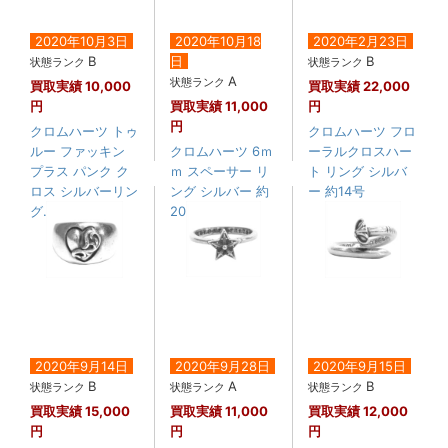
2020年10月3日
2020年10月18
2020年2月23日
B
日
B
状態ランク
状態ランク
A
状態ランク
買取実績
10,000
買取実績
22,000
円
買取実績
11,000
円
円
クロムハーツ トゥ
クロムハーツ フロ
ルー ファッキン
クロムハーツ 6ｍ
ーラルクロスハー
プラス パンク ク
ｍ スペーサー リ
ト リング シルバ
ロス シルバーリン
ング シルバー 約
ー 約14号
グ....
20号
2020年9月14日
2020年9月28日
2020年9月15日
B
A
B
状態ランク
状態ランク
状態ランク
買取実績
15,000
買取実績
11,000
買取実績
12,000
円
円
円