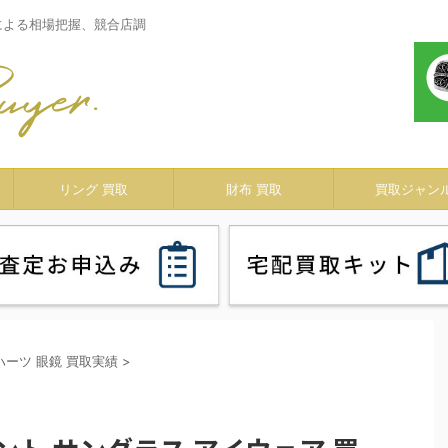
による相場把握、競合店調
リング 買取
財布 買取
買取ジャン
ハーツ 眼鏡 買取実績
>