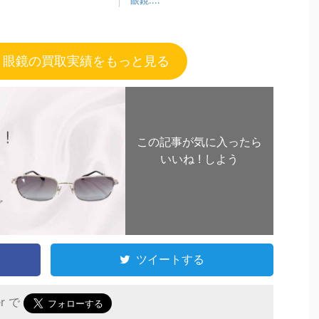
眼鏡....
 眼鏡の買取実績をもっと見る
この記事が気に入ったら
いいね ! しよう
ツイートする
er で