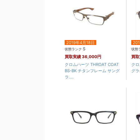
2019年4月18日
20
S
状態ランク
状態
買取実績
36,000円
買取
クロムハーツ THROAT COAT
クロ
BS-BK チタンフレーム サング
グラ
ラ....