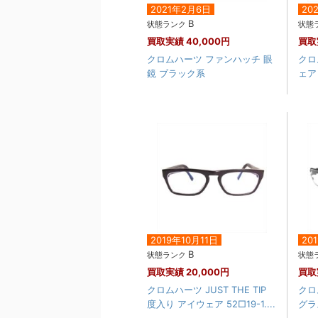
2021年2月6日
20
B
状態ランク
状態
買取実績
40,000円
買取
クロムハーツ ファンハッチ 眼
クロ
鏡 ブラック系
ェア
2019年10月11日
20
B
状態ランク
状態
買取実績
20,000円
買取
クロムハーツ JUST THE TIP
クロム
度入り アイウェア 52□19-1....
グラス