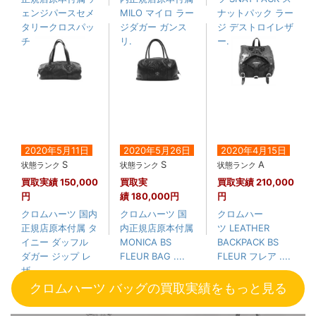
ェンジパースセメ
MILO マイロ ラー
ナットパック ラー
タリークロスパッ
ジダガー ガンス
ジ デストロイレザ
チ ダ....
リ....
ー....
2020年5月11日
2020年5月26日
2020年4月15日
S
S
A
状態ランク
状態ランク
状態ランク
買取実績
150,000
買取実
買取実績
210,000
円
績
180,000円
円
クロムハーツ 国内
クロムハーツ 国
クロムハー
正規店原本付属 タ
内正規店原本付属
ツ LEATHER
イニー ダッフル
MONICA BS
BACKPACK BS
ダガー ジップ レ
FLEUR BAG ....
FLEUR フレア ....
ザ....
クロムハーツ バッグの買取実績をもっと見る