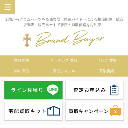
全国からクロムハーツを高価買取！熟練バイヤーによる相場把握、競合
店調査、販売ルートで驚愕の買取価格をお約束。
買取方法
ネックレス 買取
リング 買取
財布 買取
買取ジャンル
買取実績