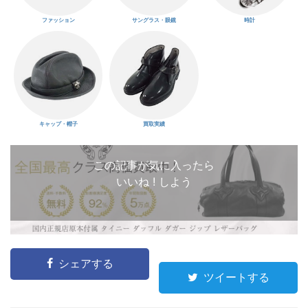
ファッション
サングラス・眼鏡
時計
キャップ・帽子
買取実績
この記事が気に入ったら
いいね ! しよう
シェアする
ツイートする