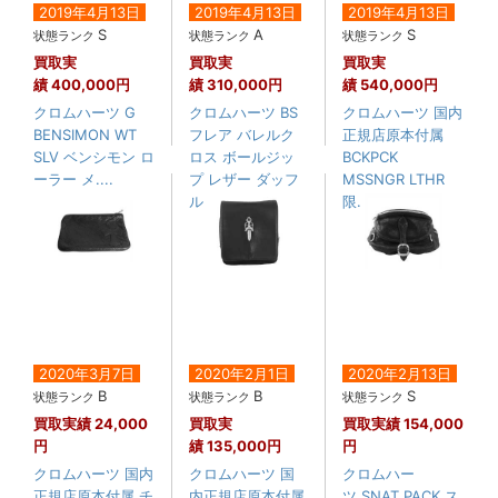
2019年4月13日
2019年4月13日
2019年4月13日
S
A
S
状態ランク
状態ランク
状態ランク
買取実
買取実
買取実
績
400,000円
績
310,000円
績
540,000円
クロムハーツ G
クロムハーツ BS
クロムハーツ 国内
BENSIMON WT
フレア バレルク
正規店原本付属
SLV ベンシモン ロ
ロス ボールジッ
BCKPCK
ーラー メ....
プ レザー ダッフ
MSSNGR LTHR
ル ボ....
限....
2020年3月7日
2020年2月1日
2020年2月13日
B
B
S
状態ランク
状態ランク
状態ランク
買取実績
24,000
買取実
買取実績
154,000
円
績
135,000円
円
クロムハーツ 国内
クロムハーツ 国
クロムハー
正規店原本付属 チ
内正規店原本付属
ツ SNAT PACK ス