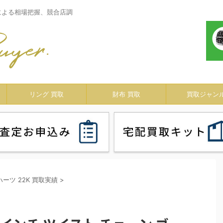
による相場把握、競合店調
リング 買取
財布 買取
買取ジャン
ーツ 22K 買取実績
>