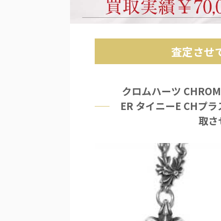
査定させ
クロムハーツ CHROME H
ER タイニーE CHプ
取さ