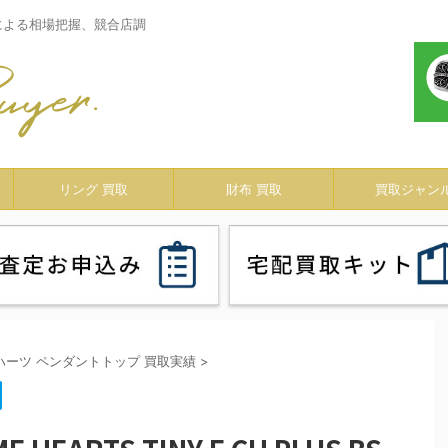
による相場把握、競合店調
リング 買取
財布 買取
買取ジャン
ハーツ ペンダントトップ 買取実績
>