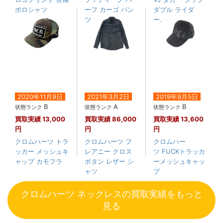
ポロシャツ
ーフ カーゴ パン
ダブル ライダ
ツ
ー....
2020年11月9日
2021年3月2日
2019年9月5日
B
A
B
状態ランク
状態ランク
状態ランク
買取実績
13,000
買取実績
86,000
買取実績
13,600
円
円
円
クロムハーツ トラ
クロムハーツ フ
クロムハー
ッカー メッシュキ
レアニー クロス
ツ FUCKトラッカ
ャップ カモフラ
ボタン レザー シ
ーメッシュキャッ
ャツ
プ
クロムハーツ ネックレスの買取実績をもっと
見る