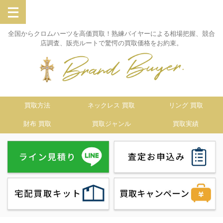
全国からクロムハーツを高価買取！熟練バイヤーによる相場把握、競合
店調査、販売ルートで驚愕の買取価格をお約束。
買取方法
ネックレス 買取
リング 買取
財布 買取
買取ジャンル
買取実績