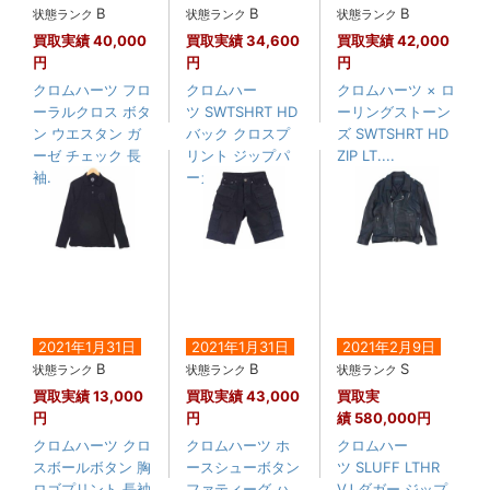
B
B
B
状態ランク
状態ランク
状態ランク
買取実績
40,000
買取実績
34,600
買取実績
42,000
円
円
円
クロムハーツ フロ
クロムハー
クロムハーツ × ロ
ーラルクロス ボタ
ツ SWTSHRT HD
ーリングストーン
ン ウエスタン ガ
バック クロスプ
ズ SWTSHRT HD
ーゼ チェック 長
リント ジップパ
ZIP LT....
袖....
ーカー
2021年1月31日
2021年1月31日
2021年2月9日
B
B
S
状態ランク
状態ランク
状態ランク
買取実績
13,000
買取実績
43,000
買取実
円
円
績
580,000円
クロムハーツ クロ
クロムハーツ ホ
クロムハー
スボールボタン 胸
ースシューボタン
ツ SLUFF LTHR
ロゴプリント 長袖
ファティーグ ハ
VJ ダガー ジップ