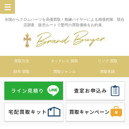
全国からクロムハーツを高価買取！熟練バイヤーによる相場把握、競合
店調査、販売ルートで驚愕の買取価格をお約束。
買取方法
ネックレス 買取
リング 買取
財布 買取
買取ジャンル
買取実績