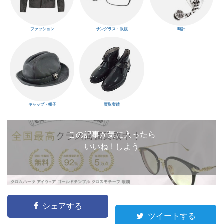
ファッション
サングラス・眼鏡
時計
キャップ・帽子
買取実績
この記事が気に入ったら
いいね ! しよう
シェアする
ツイートする