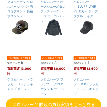
クロムハーツ クロ
クロムハーツ ホ
クロムハー
スボールボタン 胸
ースシューボタン
ツ SLUFF LTHR
ロゴプリント 長袖
ファティーグ ハ
VJ ダガー ジップ
ポロシャツ
ーフ カーゴ パン
ダブル ライダ
ツ
ー....
2020年11月9日
2021年3月2日
2019年9月5日
B
A
B
状態ランク
状態ランク
状態ランク
買取実績
13,000
買取実績
86,000
買取実績
13,600
円
円
円
クロムハーツ トラ
クロムハーツ フ
クロムハー
ッカー メッシュキ
レアニー クロス
ツ FUCKトラッカ
ャップ カモフラ
ボタン レザー シ
ーメッシュキャッ
ャツ
プ
クロムハーツ 眼鏡の買取実績をもっと見る