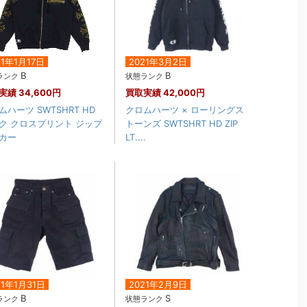
21年1月17日
2021年3月2日
B
B
ランク
状態ランク
実績
34,600円
買取実績
42,000円
ムハーツ SWTSHRT HD
クロムハーツ × ローリングス
ク クロスプリント ジップ
トーンズ SWTSHRT HD ZIP
カー
LT....
21年1月31日
2021年2月9日
B
S
ランク
状態ランク