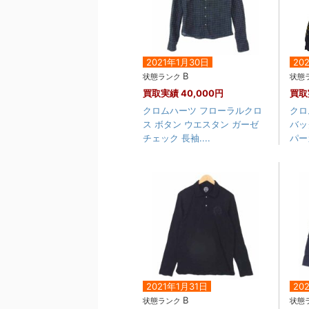
2021年1月30日
20
B
状態ランク
状態
買取実績
40,000円
買取
クロムハーツ フローラルクロ
クロ
ス ボタン ウエスタン ガーゼ
バッ
チェック 長袖....
パー
2021年1月31日
20
B
状態ランク
状態