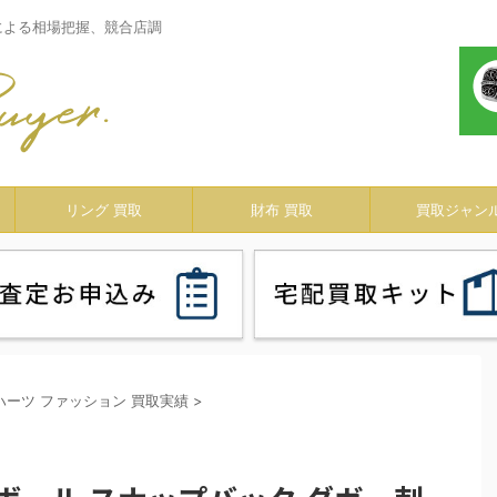
による相場把握、競合店調
リング 買取
財布 買取
買取ジャン
ハーツ ファッション 買取実績
>