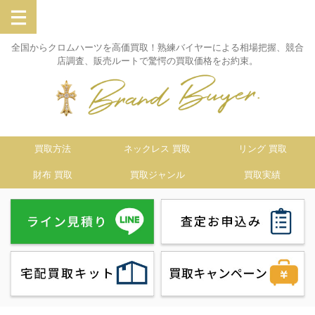
全国からクロムハーツを高価買取！熟練バイヤーによる相場把握、競合
店調査、販売ルートで驚愕の買取価格をお約束。
買取方法
ネックレス 買取
リング 買取
財布 買取
買取ジャンル
買取実績