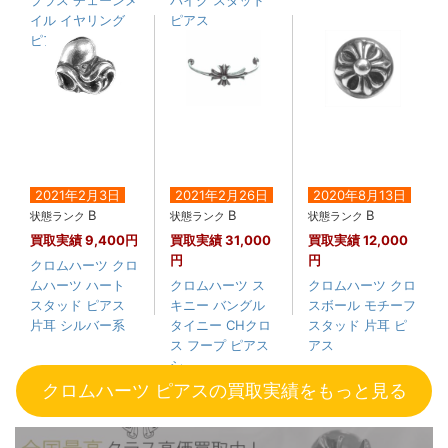
プラス チェーンメ
パイク スタッド
イル イヤリング
ピアス
ピアス
2021年2月3日
2021年2月26日
2020年8月13日
B
B
B
状態ランク
状態ランク
状態ランク
買取実績
9,400円
買取実績
31,000
買取実績
12,000
円
円
クロムハーツ クロ
ムハーツ ハート
クロムハーツ ス
クロムハーツ クロ
スタッド ピアス
キニー バングル
スボール モチーフ
片耳 シルバー系
タイニー CHクロ
スタッド 片耳 ピ
ス フープ ピアス
アス
シ....
クロムハーツ ピアスの買取実績をもっと見る