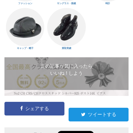
ファッション
サングラス・眼鏡
時計
キャップ・帽子
買取実績
この記事が気に入ったら
いいね ! しよう
シェアする
ツイートする