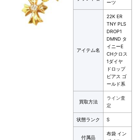
ーツ
22K ER
TNY PLS
DROP1
DMND タ
イニーE
アイテム名
CHクロス
1ダイヤ
ドロップ
ピアス ゴ
ールド系
ライン査
買取方法
定
状態ランク
S
布袋 イン
付属品