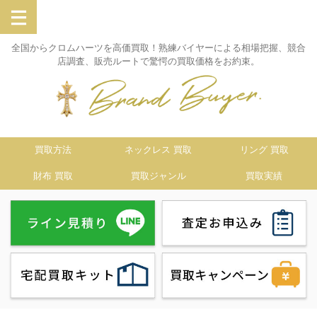
全国からクロムハーツを高価買取！熟練バイヤーによる相場把握、競合
店調査、販売ルートで驚愕の買取価格をお約束。
買取方法
ネックレス 買取
リング 買取
財布 買取
買取ジャンル
買取実績