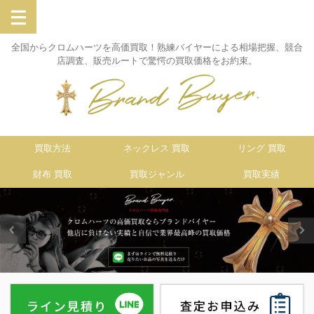
全国からクロムハーツを高価買取！熟練バイヤーによる相場把握、競合
店調査、販売ルートで驚愕の買取価格をお約束。
買取方法
ネックレス 買取
リング 買取
財布 買取
買取ジャンル
買取実績