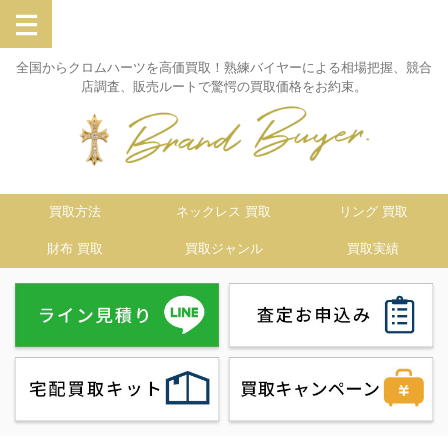
全国からクロムハーツを高価買取！熟練バイヤーによる相場把握、競合
店調査、販売ルートで驚愕の買取価格をお約束。
買取方法
ネックレス 買取
リング 買取
財布 買取
買取ジャンル
買取実績