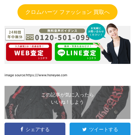
クロムハーツ ファッション 買取へ
image source:https:///www.honeyee.com
この記事が気に入ったら
いいね ! しよう
シェアする
ツイートする