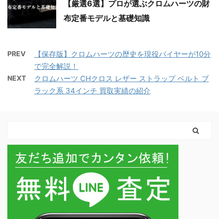
【厳選6選】プロが選ぶクロムハーツの財
布定番モデルと基礎知識
PREV
【保存版】クロムハーツの歴史を現役バイヤーが10分
で完全解説！
NEXT
クロムハーツ CHクロス レザー ストラップ ベルト ブ
ラック系 34インチ 買取実績の紹介