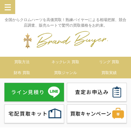
全国からクロムハーツを高価買取！熟練バイヤーによる相場把握、競合
店調査、販売ルートで驚愕の買取価格をお約束。
買取方法
ネックレス 買取
リング 買取
財布 買取
買取ジャンル
買取実績