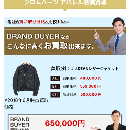
クロムハーツ アパレル高価買取
買取例：
J.J.DEANレザージャケット
480,000
A社
買取価格
円
550,000
B社
買取価格
円
500,000
C社
買取価格
円
※2018年6月時点買取
価格
650,000円